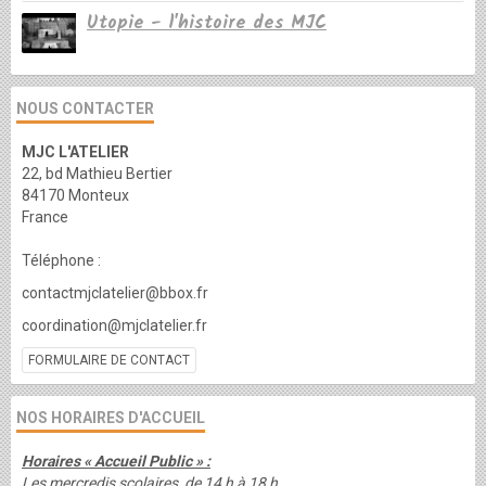
Utopie - l'histoire des MJC
NOUS CONTACTER
MJC L'ATELIER
22, bd Mathieu Bertier
84170 Monteux
France
Téléphone :
contactmjclatelier@bbox.fr
coordination@mjclatelier.fr
FORMULAIRE DE CONTACT
NOS HORAIRES D'ACCUEIL
Horaires « Accueil Public » :
Les mercredis scolaires de 14 h à 18 h.