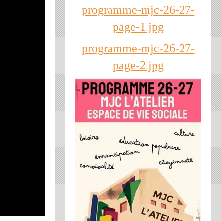
programme-mjc-26-27-
page-1.jpg
programme-mjc-26-27-
page-2.jpg