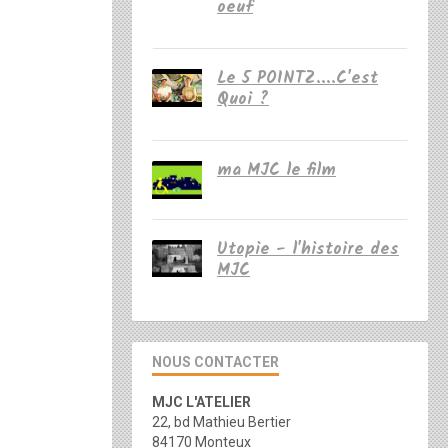
oeuf
Le 5 POINTZ....C'est
Quoi ?
ma MJC le film
Utopie - l'histoire des
MJC
NOUS CONTACTER
MJC L'ATELIER
22, bd Mathieu Bertier
84170 Monteux